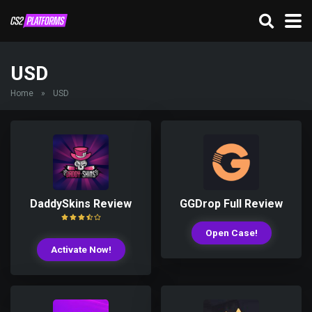
USD
Home
»
USD
DaddySkins Review
GGDrop Full Review
Open Case!
Activate Now!