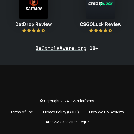
DatDrop Review
CSGOLuck Review
Be
Gamble
Aware
.org
18+
© Copyright 2024 |
CS2Platforms
Terms of use
Privacy Policy (GDPR)
How We Do Reviews
Are CS2 Case Sites Legit?