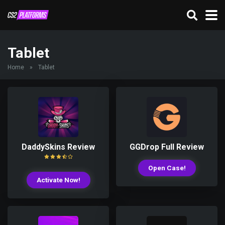
Tablet
Home
»
Tablet
DaddySkins Review
GGDrop Full Review
Open Case!
Activate Now!