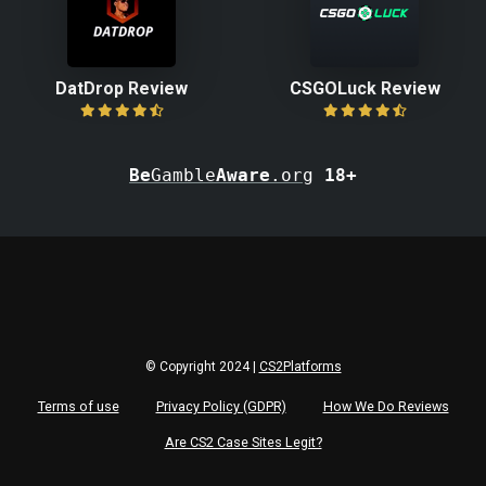
DatDrop Review
CSGOLuck Review
Be
Gamble
Aware
.org
18+
© Copyright 2024 |
CS2Platforms
Terms of use
Privacy Policy (GDPR)
How We Do Reviews
Are CS2 Case Sites Legit?